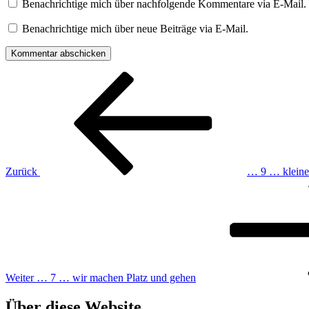
Benachrichtige mich über nachfolgende Kommentare via E-Mail.
Benachrichtige mich über neue Beiträge via E-Mail.
Beitragsnavigation
Vorheriger
Beitrag
Zurück
… 9 … kleine
Nächster
Beitrag
Weiter
… 7 … wir machen Platz und gehen
Über diese Website